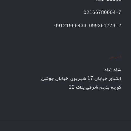
02166780004-7
09121966433-09926177312
آدرس
شاد آباد
انتهای خیابان 17 شهریور، خیابان جوشن
کوچه پنجم شرقی پلاک 22