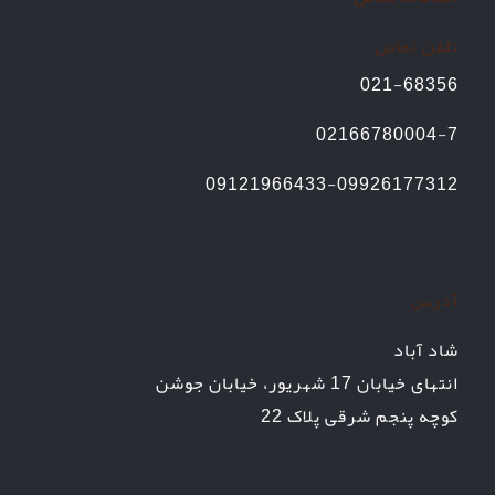
تلفن تماس
021-68356
02166780004-7
09121966433-09926177312
آدرس
شاد آباد
انتهای خیابان 17 شهریور، خیابان جوشن
کوچه پنجم شرقی پلاک 22