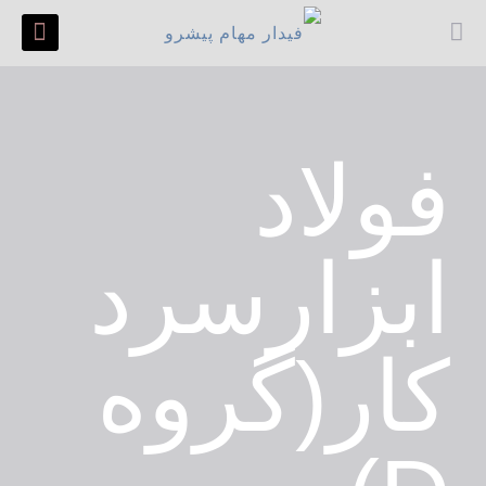
فولاد
ابزارسرد
کار(گروه