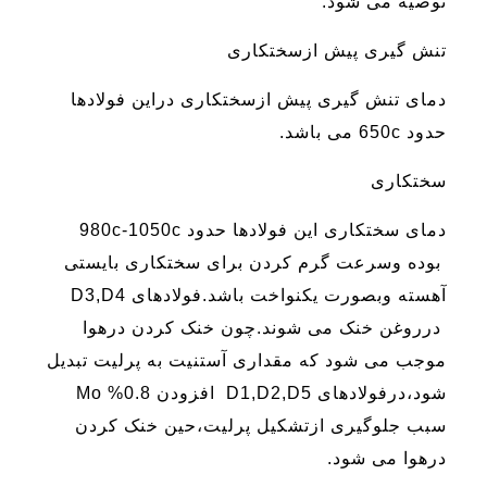
توصیه می شود.
تنش گیری پیش ازسختکاری
دمای تنش گیری پیش ازسختکاری دراین فولادها
حدود 650c می باشد.
سختکاری
دمای سختکاری این فولادها حدود 980c-1050c
بوده وسرعت گرم کردن برای سختکاری بایستی
آهسته وبصورت یکنواخت باشد.فولادهای D3,D4
درروغن خنک می شوند.چون خنک کردن درهوا
موجب می شود که مقداری آستنیت به پرلیت تبدیل
شود،درفولادهای D1,D2,D5 افزودن Mo %0.8
سبب جلوگیری ازتشکیل پرلیت،حین خنک کردن
درهوا می شود.