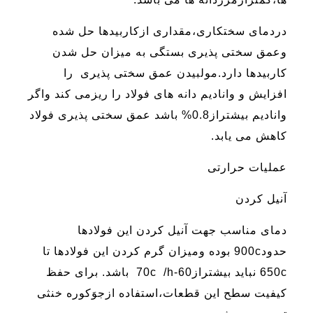
دردمای سختکاری،مقداری ازکاربیدها حل شده
وعمق سختی پذیری بستگی به میزان حل شدن
کاربیدها دارد.مولبیدن عمق سختی پذیری را
افزایش و وانادیم دانه های فولاد را ریزمی کند واگر
وانادیم بیشتراز0.8% باشد عمق سختی پذیری فولاد
کاهش می یابد.
عملیات حرارتی
آنیل کردن
دمای مناسب جهت آنیل کردن این فولادها
حدود900c بوده ومیزان گرم کردن این فولادها تا
650c نباید بیشتراز60-70c /h باشد. برای حفظ
کیفیت سطح این قطعات،استفاده ازجوَکوره خنثی