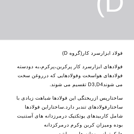
D)
فولاد ابزارسرد کار(گروه D)
فولادهای ابزارسرد کار پرکربن،پرکرم،به دودسته
فولادهای هواسخت وفولادهایی که درروغن سخت
می شوندD3,D4 تقسیم می شوند.
ساختارپس ازریختگی این فولادها شباهت زیادی با
ساختارفولادهای تندبر دارد.ساختاراین فولادها
شامل کاربیدهای یوتکتیک درمرزدانه های آستنیت
بوده ومیزان کربن وکرم درمرکزدانه
ها،کمترازمرزدانه ها می باشد.