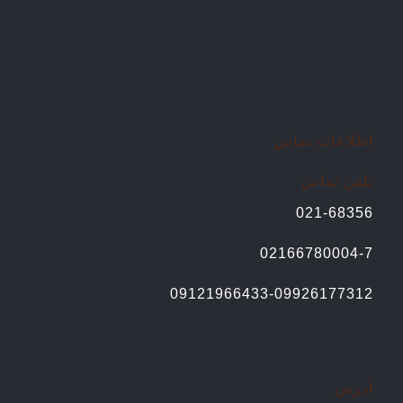
اطلاعات تماس
تلفن تماس
021-68356
02166780004-7
09121966433-09926177312
آدرس