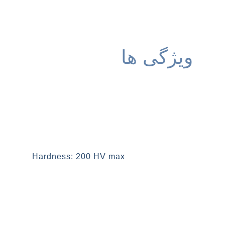
ویژگی ها
سختی: نهایت 200 ویکرز
Hardness: 200 HV max
ضخامت: از 0.1 تا 6 میلیمتر