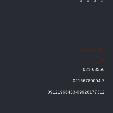
اطلاعات تماس
تلفن تماس
021-68356
02166780004-7
09121966433-09926177312