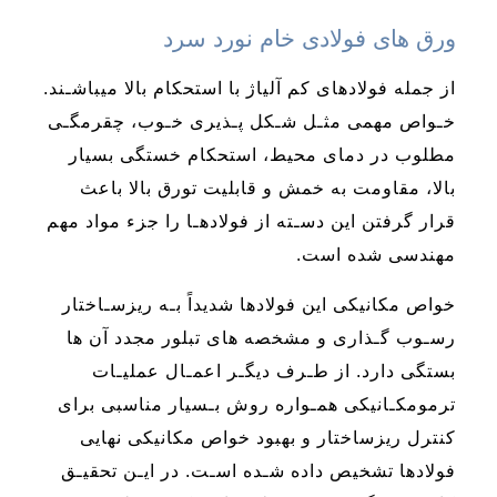
ورق های فولادی خام نورد سرد
از جمله فولادهای کم آلیاژ با استحکام بالا میباشـند.
خـواص مهمی مثـل شـکل پـذیری خـوب، چقرمگـی
مطلوب در دمای محیط، استحکام خستگی بسیار
بالا، مقاومت به خمش و قابلیت تورق بالا باعث
قرار گرفتن این دسـته از فولادهـا را جزء مواد مهم
مهندسی شده است.
خواص مکانیکی این فولادها شدیداً بـه ریزسـاختار
رسـوب گـذاری و مشخصه های تبلور مجدد آن ها
بستگی دارد. از طـرف دیگـر اعمـال عملیـات
ترمومکـانیکی همـواره روش بـسیار مناسبی برای
کنترل ریزساختار و بهبود خواص مکانیکی نهایی
فولادها تشخیص داده شـده اسـت. در ایـن تحقیـق