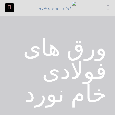
ورق های
فولادی
خام نورد