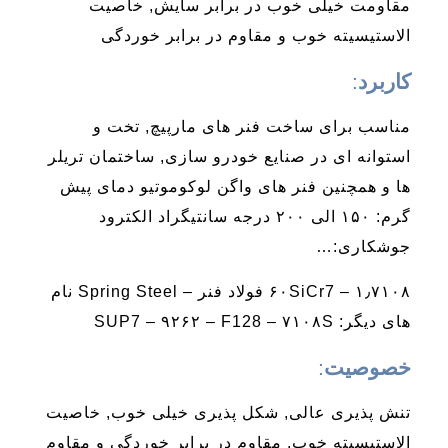
مقاومت خیلی خوب در برابر سایش, خاصیت
الاستیسیته خوب و مقاوم در برابر خوردگی
کاربرد
:
مناسب برای ساخت فنر های مارپیچ, تخت و
استوانه ای در صنایع خودرو سازی, ساختمان تریلر
ها و همچنین فنر های واگن لوکوموتیو دمای پیش
گرم: ۱۵۰ الی ۲۰۰ درجه سانتیگراد الکترود
جوشکاری:…
۱٫۷۱۰۸ – ۶۰SiCr7 فولاد فنر – Spring Steel نام
های دیگر: SUP7 – ۹۲۶۲ – F128 – ۷۱۰۸S
خصوصیت
:
تنش پذیری عالی, شکل پذیری خیلی خوب, خاصیت
الاستیسیته خوب, مقاوم در برابر خوردگی و مقاوم