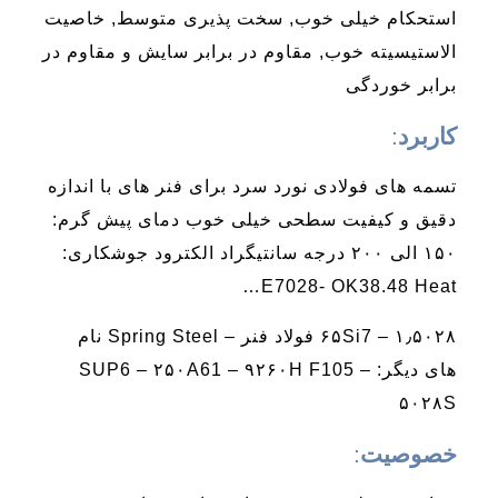
استحکام خیلی خوب, سخت پذیری متوسط, خاصیت
الاستیسیته خوب, مقاوم در برابر سایش و مقاوم در
برابر خوردگی
کاربرد
:
تسمه های فولادی نورد سرد برای فنر های با اندازه
دقیق و کیفیت سطحی خیلی خوب دمای پیش گرم:
۱۵۰ الی ۲۰۰ درجه سانتیگراد الکترود جوشکاری:
E7028- OK38.48 Heat…
۱٫۵۰۲۸ – ۶۵Si7 فولاد فنر – Spring Steel نام
های دیگر: SUP6 – ۲۵۰A61 – ۹۲۶۰H F105 –
۵۰۲۸S
خصوصیت
: