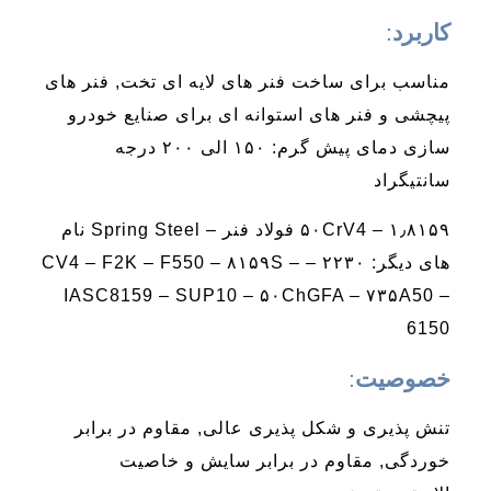
کاربرد
:
مناسب برای ساخت فنر های لایه ای تخت, فنر های
پیچشی و فنر های استوانه ای برای صنایع خودرو
سازی دمای پیش گرم: ۱۵۰ الی ۲۰۰ درجه
سانتیگراد
۱٫۸۱۵۹ – ۵۰CrV4 فولاد فنر – Spring Steel نام
های دیگر: ۲۲۳۰ – CV4 – F2K – F550 – ۸۱۵۹S –
IASC8159 – SUP10 – ۵۰ChGFA – ۷۳۵A50 –
6150
خصوصیت
:
تنش پذیری و شکل پذیری عالی, مقاوم در برابر
خوردگی, مقاوم در برابر سایش و خاصیت