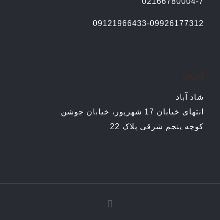
02166780004-7
09121966433-09926177312
آدرس
شاد آباد
انتهای خیابان 17 شهریور، خیابان جوشن
کوچه پنجم شرقی پلاک 22