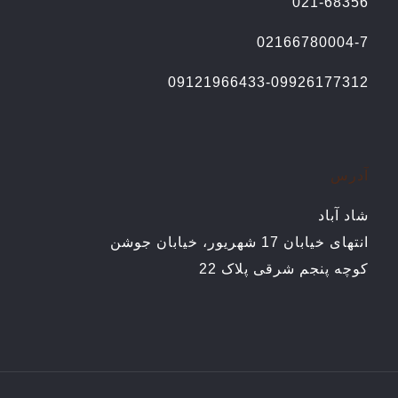
021-68356
02166780004-7
09121966433-09926177312
آدرس
شاد آباد
انتهای خیابان 17 شهریور، خیابان جوشن
کوچه پنجم شرقی پلاک 22