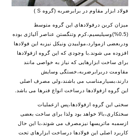
فولاد ابزار مقاوم در برابرضربه (گروه S )
میزان کربن درفولادهای این گروه متوسط
(0.5%)وسیلیسیم،کرم وتنگستن عناصر آلیاژی بوده
ودربعضی ازموارد،مولبیدن ونیکل نیزبه این فولادها
افزوده می شوند.با وجودی که این گروه ازفولادها
برای ساخت ابزارهایی که نیاز به خواصی مانند
مقاومت دربرابرضربه،خستگی وسایش
دارند،بسیارمناسب می باشند،ولی مصرف اصلی
این گروه ازفولادها درساخت انواع فنرها می باشد.
سختی این گروه ازفولادها،پس ازعملیات
سختکاری،بالا خواهد بود ولذا برای ساخت بعضی
ازسمبه ماتریسها نیزمصرف می شوند،با این حال
کاربرد اصلی این فولادها درساخت ابزارهای تحت