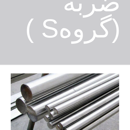
ضربه
(گروهS )