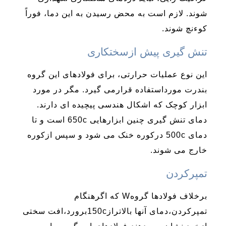
شوند. لازم است به محض رسیدن به این دما، فوراً
کوءنچ شوند.
تنش گیری پیش ازسختکاری
این نوع عملیات حرارتی، برای فولادهای این گروه
بندرت مورداستفاده قرارمی گیرد. مگر در مورد
ابزار کوچک که اشکال هندسی پیچیده ای دارند.
دمای تنش گیری چنین ابزارهایی 650c است و تا
دمای 500c درکوره خنک می شود و سپس ازکوره
خارج می شوند.
تمپرکردن
برخلاف فولادها گروهW که اگرهنگام
تمپرکردن،دمای آنها بالاتراز150cبرورد،افت سختی