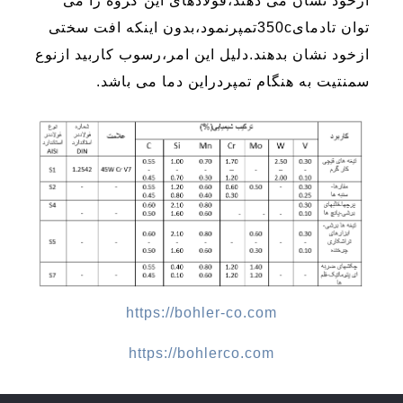
ازخود نشان می دهند،فولادهای این گروه را می
توان تادمای350cتمپرنمود،بدون اینکه افت سختی
ازخود نشان بدهند.دلیل این امر،رسوب کاربید ازنوع
سمنتیت به هنگام تمپردراین دما می باشد.
https://bohler-co.com
https://bohlerco.com