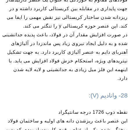
جهت پایداری در مقابله بین کریستالی کاربرد داشته و در
ریزدانه شدن ساختار کریستالی نیز نقش مهمی را ایفا می
کند. این عنصر حوزه کریستالی y را تنگتر می کند.
در صورت افزایش مقدار آن در فولاد، باعث پدیده جدانشینی
شده و به دلیل ایجاد نیروی زیاد پس ماندزدا در آلیاژهای
آهنربای دایم به عنصر آلیاژی کاربرد دارد. به جهت تشکیل
نیتریدهای ویژه، استحکام خزش فولاد افزایش می یابد. با
اینهمه این فلز میل زیادی به جدانشینی و لایه لایه شدن
دارد.
28- وانادیم (V):
نقطه ذوب 1726 درجه سانتیگراد
این عنصر باعث ریزشدن دانه های اولیه و ساختمان فولاد
ریختگی شده، یکی از عناصر قوی کاربیدساز بوده .که بدین