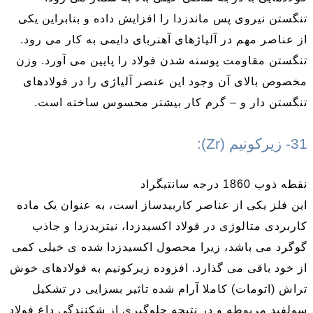
تنگستن نیروی پس ماندزدا را افزایش داده و بنابراین یکی
از عناصر مهم در آلیاژهای آهنربای دایمی به کار می رود.
تنگستن مقاومت پوسته شدن فولاد را پایین می آورد. وزن
مخصوص بالای آن وجود این عنصر آلیاژی را در فولادهای
تنگستن دار و – گرم کار بیشتر محسوس ساخته است.
31- زیرکونیم (Zr):
نقطه ذوب 1860 درجه سانتیگراد
این فلز یکی از عناصر کاربیدساز است، به عنوان یک ماده
کاربردی متالوژی در فولاد اکسیدزدا، نیتریدزدا و جاذب
گوگرد می باشد، زیرا محصول اکسیدزدا شده ی خیلی کمی
از خود باقی می گذارد. افزوده زیرکونیم به فولادهای خوش
تراش (اتومات) کاملا آرام شده تاثیر بسزایی در تشکیل
سولفید مربوطه و در نتیجه جلوگیری از شکنندگی داغ فولاد