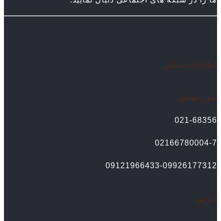
اطلاعات تماس
تلفن تماس
021-68356
02166780004-7
09121966433-09926177312
آدرس