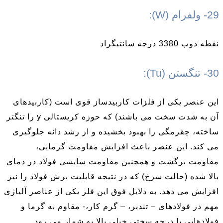
29- ولفرام (W):
نقطه ذوب 3380 درجه سانتیگراد
30- تنگستن (Tu):
این عنصر یکی از فلزات کاربیدساز قوی است (کاربیدهای
آن به شدت سخت می باشند) که حوزه کریستالی y را تنگتر
ساخته، چقرمگی را بهبود بخشیده و از رشد دانه جلوگیری
می کند. این عنصر باعث افزایش مقاومت گرمایی،
مقاومت برگشت و همچنین مقاومت سایشی فولاد در دمای
بالا شده (حالت سرخ) که در نتیجه قابلیت برش فولاد را نیز
افزایش می دهد. به دلایل فوق این فلز یکی از عناصر آلیاژی
مهم در فولادهای – تندبر، – گرم کار،- مقاوم به گرما و
فولادهایی با درجه سختی خیلی بالا به شمار می رود.