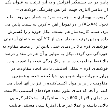
پایین در حد چشمگیر افزایش و به این ترتیب به عنوان یکی
از عناصر آلیاژی جهت افزایش چقرمگی فولادهای –
کربوره،- بهسازی و – چقرمه سرد به شمار می رود. نقاط
تحول (A1-A4) را در نمودار آهن – کربن به سمت پایین می
برد، ضمنا کاربیدساز هم نیست. نیکل حوزه y را گسترش
داده و بدین ترتیب مقدار بیش از 7% آن، ساختمان آستنیتی
فولادهای کرم بالا در دمای خیلی پایین تر از محیط مقاوم به
خوردگی می گردد. نیکل به تنهایی و آن هم در مقدار درصد
بالا فقط مقاومت در برابر زنگ زدگی فولاد را تقویت و در
فولادهای کرم – نیکلی آستنیتی باعث ایجاد مقاومت در
برابر تاثیرات مواد شیمیایی احیا کننده شده، و همچنین
مقاومت در برابر مواد اکسیدکننده را نیز در آنها ایجاد می
کند. از آنجا که دمای تبلور مجدد فولادهای آستنیتی بالاست،
در دمای بالاتر از 600 درجه سانتیگراد استحکام گرمایی
بالایی داشته و عملا غیر قابل آهنربا شدن هستند. قابلیت