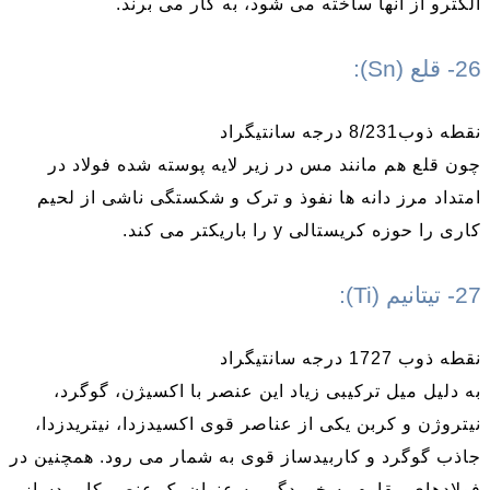
الکترو از آنها ساخته می شود، به کار می برند.
26- قلع (Sn):
نقطه ذوب8/231 درجه سانتیگراد
چون قلع هم مانند مس در زیر لایه پوسته شده فولاد در
امتداد مرز دانه ها نفوذ و ترک و شکستگی ناشی از لحیم
کاری را حوزه کریستالی y را باریکتر می کند.
27- تیتانیم (Ti):
نقطه ذوب 1727 درجه سانتیگراد
به دلیل میل ترکیبی زیاد این عنصر با اکسیژن، گوگرد،
نیتروژن و کربن یکی از عناصر قوی اکسیدزدا، نیتریدزدا،
جاذب گوگرد و کاربیدساز قوی به شمار می رود. همچنین در
فولادهای مقاوم به خوردگی به عنوان یک عنصر کاربیدساز