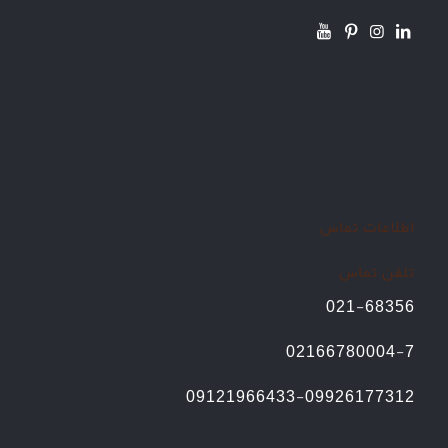
اطلاعات تماس
تلفن تماس
021-68356
02166780004-7
09121966433-09926177312