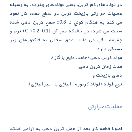
در فولادهای کم کربن، یعنی فولادهای چقرمه، به وسیله
عملیات حرارتی بازپخت کربن در سطح قطعه کار نفوذ
می­ کند به هنگام کونچ تا 0,8% سطح کربن دهی شده
سخت می­ شود، در حالیکه مغز آن (0,1-0,2% C) نرم و
چقرمه باقی می­ ماند. عمق سختی به فاکتورهای زیر
بستگی دارد:
مواد کربن دهی (جامد، مایع یا گاز)،
مدت زمان کربن دهی،
دمای بازپخت و
نوع فولاد (فولاد کربوره – آلیاژی یا – غیرآلیاژی).
عملیات حرارتی:
اصولا قطعه کار بعد از عمل کربن دهی به آرامی خنک،