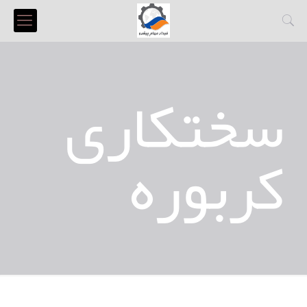
سختکاری
کربوره