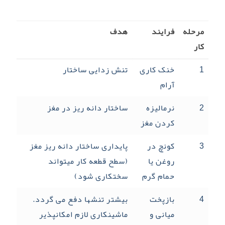
مرحله
فرایند
هدف
کار
1
خنک کاری
تنش زدایی ساختار
آرام
2
نرمالیزه
ساختار دانه ریز در مغز
کردن مغز
3
کونچ در
پایداری ساختار دانه ریز مغز
روغن یا
(سطح قطعه کار می­تواند
حمام گرم
سختکاری شود)
4
بازپخت
بیشتر تنشها دفع می­ گردد.
میانی و
ماشینکاری لازم امکانپذیر