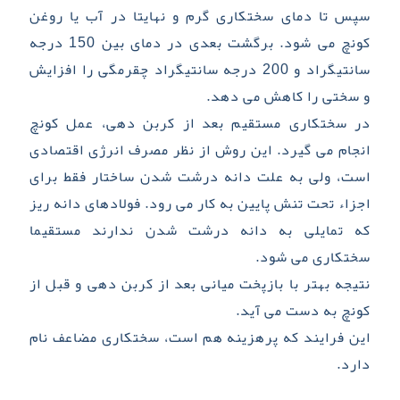
سپس تا دمای سختکاری گرم و نهایتا در آب یا روغن
کونچ می­ شود. برگشت بعدی در دمای بین 150 درجه
سانتیگراد و 200 درجه سانتیگراد چقرمگی را افزایش
و سختی را کاهش می­ دهد.
در سختکاری مستقیم بعد از کربن دهی، عمل کونچ
انجام می­ گیرد. این روش از نظر مصرف انرژی اقتصادی
است، ولی به علت دانه درشت شدن ساختار فقط برای
اجزاء تحت تنش پایین به کار می­ رود. فولادهای دانه­ ریز
که تمایلی به دانه درشت شدن ندارند مستقیما
سختکاری می­ شود.
نتیجه بهتر با بازپخت میانی بعد از کربن­ دهی و قبل از
کونچ به دست می­ آید.
این فرایند که پرهزینه هم است، سختکاری مضاعف نام
دارد.