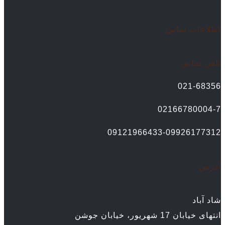
اطلاعات تماس
تلفن تماس
021-68356
02166780004-7
09121966433-09926177312
آدرس
شاد آباد
انتهای خیابان 17 شهریور، خیابان جوشن